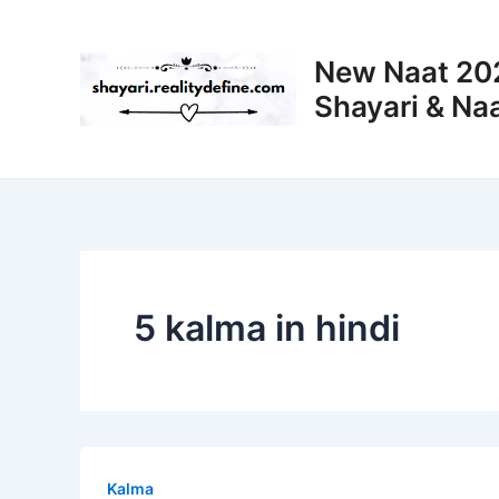
Skip
to
New Naat 202
content
Shayari & Naa
5 kalma in hindi
Kalma