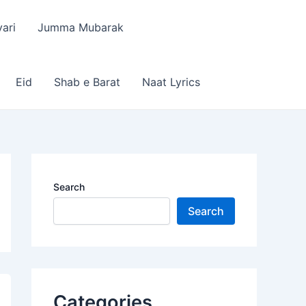
ari
Jumma Mubarak
Eid
Shab e Barat
Naat Lyrics
Search
Search
Categories