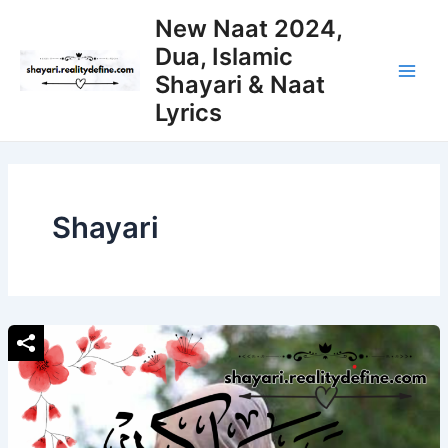
Skip
New Naat 2024,
to
Dua, Islamic
content
Shayari & Naat
Main
Lyrics
Men
Shayari