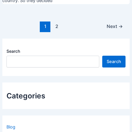
country. So they decided
Post
1
2
Next
→
pagination
Search
Search
Categories
Blog