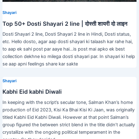
Shayari
Top 50+ Dosti Shayari 2 line | दोस्ती शायरी दो लाइन
Dosti Shayari 2 line, Dosti Shayari 2 line in Hindi, Dosti status,
etc. Hello dosto, agar aap dosti shayari ki talaash kar rahe hai,
to aap ek sahi post par aaye hai…is post mai apko ek best
collection dekhne ko milega dosti shayari par. In shayari ki help
se aap apni feelings share kar sakte
Shayari
Kabhi Eid kabhi Diwali
In keeping with the script’s secular tone, Salman Khan’s home
production of Eid 2023, Kisi Ka Bhai Kisi Ki Jaan, was originally
titled Kabhi Eid Kabhi Diwali. However at that point Salman’s
group figured the between strict blend in the title didn’t actually
crystallize with the ongoing political temperament in the