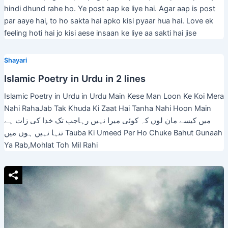
hindi dhund rahe ho. Ye post aap ke liye hai. Agar aap is post
par aaye hai, to ho sakta hai apko kisi pyaar hua hai. Love ek
feeling hoti hai jo kisi aese insaan ke liye aa sakti hai jise
Shayari
Islamic Poetry in Urdu in 2 lines
Islamic Poetry in Urdu in Urdu Main Kese Man Loon Ke Koi Mera
Nahi RahaJab Tak Khuda Ki Zaat Hai Tanha Nahi Hoon Main
میں کیسے مان لوں کہ کوئی میرا نہیں رہاجب تک خدا کی زات ہے
تنہا نہیں ہوں میں Tauba Ki Umeed Per Ho Chuke Bahut Gunaah
Ya Rab,Mohlat Toh Mil Rahi