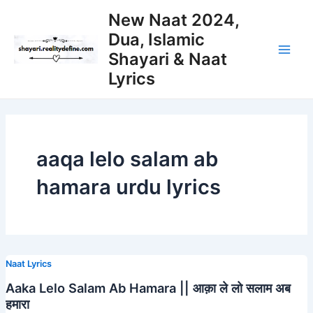
Skip
New Naat 2024,
to
Dua, Islamic
content
Shayari & Naat
Main
Lyrics
Men
aaqa lelo salam ab
hamara urdu lyrics
Naat Lyrics
Aaka Lelo Salam Ab Hamara || आक़ा ले लो सलाम अब
हमारा