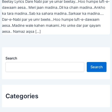
Beetay Lyrics Dare Nabi par ye umar beetay…Hoo humpe luft-e-
dawaam aesa.. Meri jaan madina..Dil ka chain madina..Ankho
ka tara madina..Sab ka sahara madina..Sarkaar ka madina….
Dar-e-Nabi par ye umr beete…Hoo humpe luft-e-dawaam
aesa..Madine wale kahen makami..Ho unke dar par qayam
aesa.. Namaz aqsa […]
Search
Search
Categories