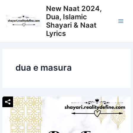
Skip
New Naat 2024,
to
Dua, Islamic
content
Shayari & Naat
Main
Lyrics
Men
dua e masura