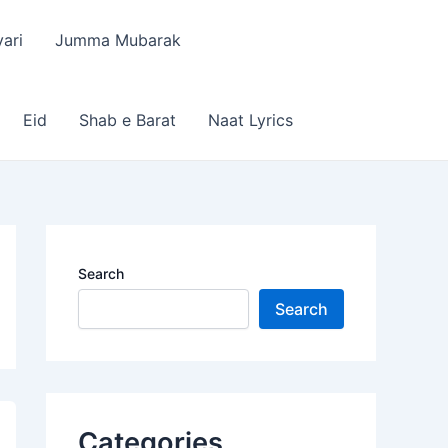
ari
Jumma Mubarak
Eid
Shab e Barat
Naat Lyrics
Search
Search
Categories