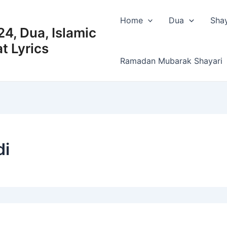
Home
Dua
Shay
4, Dua, Islamic
t Lyrics
Ramadan Mubarak Shayari
di