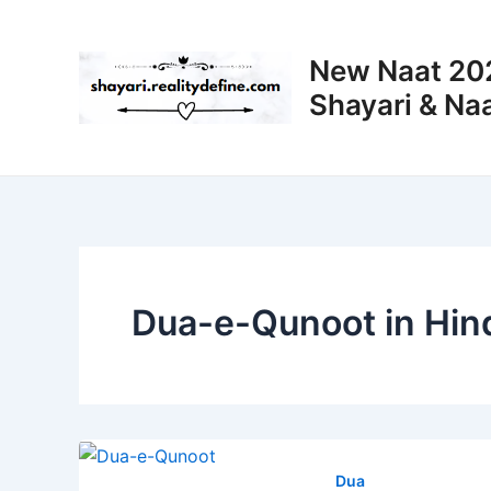
Skip
to
New Naat 202
content
Shayari & Naa
Dua-e-Qunoot in Hin
Dua