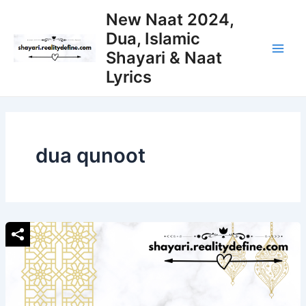
Skip
New Naat 2024,
to
Dua, Islamic
content
Shayari & Naat
Main
Lyrics
Men
dua qunoot