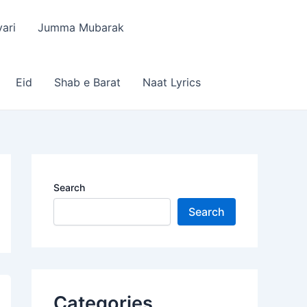
ari
Jumma Mubarak
Eid
Shab e Barat
Naat Lyrics
Search
Search
Categories