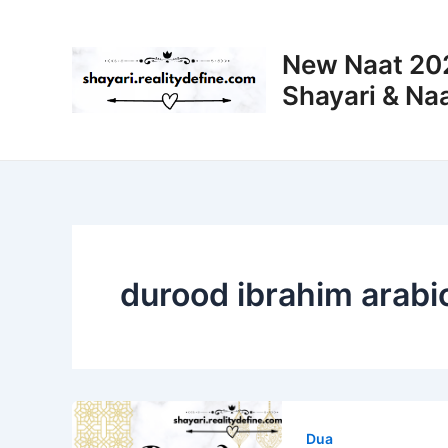
Skip
to
New Naat 202
content
Shayari & Naa
durood ibrahim arabi
Dua