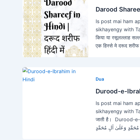
Darood Shareef i
Is post mai ham ap
sikhayengy with Tarj
किया या रसूलल्लाह सल्ल
एक हिस्से मे दरूद शरीफ
Dua
Durood-e-Ibrahi
Is post mai ham ap
sikhayengy with Tarju
जाती है। Durood-e-Ibrahim اللَّهُمَّ صَلِّ عَلَىٰ مُحَمَّدٍ وَعَلَىٰ آلِ م
إِبْرَاهِيمَ وَعَلَىٰ آلِ إِبْرَ