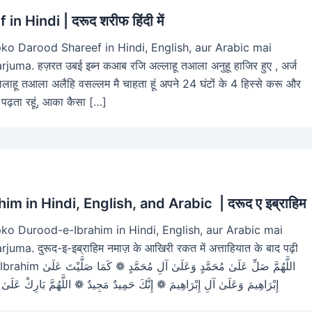
n Hindi | दरूद शरीफ हिंदी में
ko Darood Shareef in Hindi, English, aur Arabic mai
uma. हज़रत उबई इब्न कआब रजि अल्लाहू तआला अनुहू हाजिर हुए , अर्ज
लाहू तआला अलैहि वसल्लम मै चाहता हूं अपने 24 घंटों के 4 हिस्से करू और
 पढ़ता रहूं, आका कैसा […]
m in Hindi, English, and Arabic | दरूद ए इब्राहिम
ko Durood-e-Ibrahim in Hindi, English, aur Arabic mai
ma. दुरूद-इ-इब्राहिम नमाज़ के आखिरी रकत में अत्ताहियात के बाद पढ़ी
ُحَمَّدٍ ❁ كَمَا صَلَّيْتَ عَلَىٰ
اهِيمَ ❁ إِنَّكَ حَمِيدٌ مَجِيدٌ ❁ اللَّهُمَّ بَارِكْ عَلَىٰ مُحَمَّدٍ وَعَلَىٰ آلِ مُحَمَّدٍ