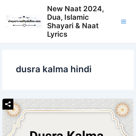
Skip
New Naat 2024,
to
Dua, Islamic
content
Shayari & Naat
Main
Lyrics
Men
dusra kalma hindi