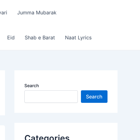
ari
Jumma Mubarak
Eid
Shab e Barat
Naat Lyrics
Search
Search
Categories