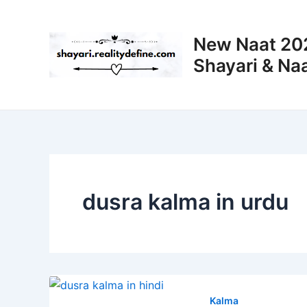
Skip
to
New Naat 202
content
Shayari & Naa
dusra kalma in urdu
Kalma