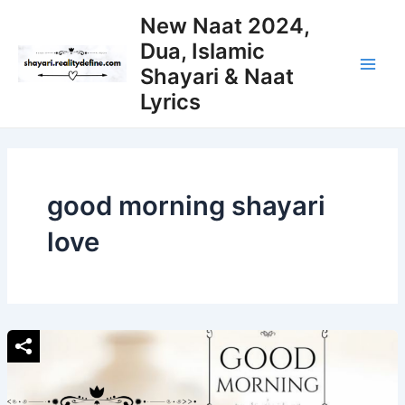
Skip
New Naat 2024,
to
Dua, Islamic
content
Shayari & Naat
Main
Lyrics
Men
good morning shayari
love