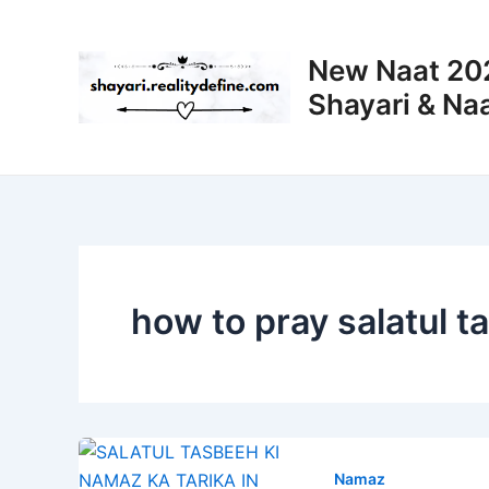
Skip
to
New Naat 202
content
Shayari & Naa
how to pray salatul 
Namaz