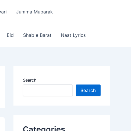
ari
Jumma Mubarak
Eid
Shab e Barat
Naat Lyrics
Search
Search
Categories