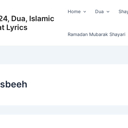
Home
Dua
Shay
4, Dua, Islamic
t Lyrics
Ramadan Mubarak Shayari
tasbeeh