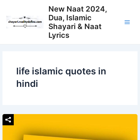
Skip
New Naat 2024,
to
Dua, Islamic
content
Shayari & Naat
Main
Lyrics
Men
life islamic quotes in
hindi