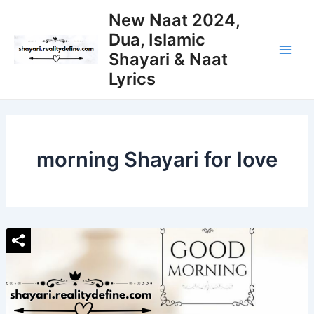
Skip
New Naat 2024,
to
Dua, Islamic
content
Shayari & Naat
Main
Lyrics
Men
morning Shayari for love