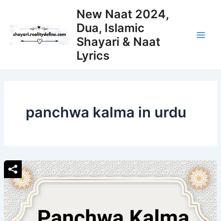
Skip
New Naat 2024,
to
Dua, Islamic
content
Shayari & Naat
Main
Lyrics
Men
panchwa kalma in urdu