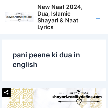
Skip
New Naat 2024,
to
Dua, Islamic
content
Shayari & Naat
Main
Lyrics
Men
pani peene ki dua in
english