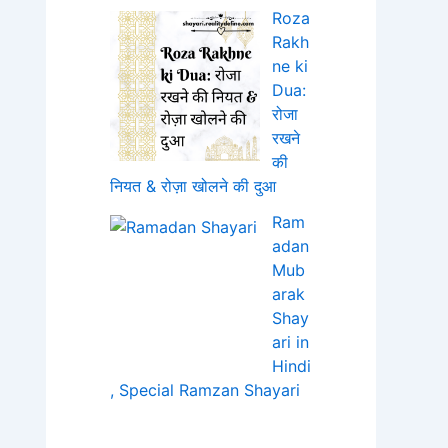
Roza
Rakh
ne ki
Dua:
रोजा
रखने
की
नियत & रोज़ा खोलने की दुआ
Ram
adan
Mub
arak
Shay
ari in
Hindi
, Special Ramzan Shayari