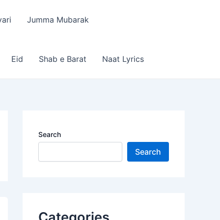
ari
Jumma Mubarak
Eid
Shab e Barat
Naat Lyrics
Search
Search
Categories