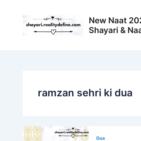
Skip
to
New Naat 202
content
Shayari & Naa
ramzan sehri ki dua
Dua