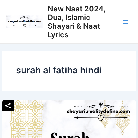
Skip
New Naat 2024,
to
Dua, Islamic
content
Shayari & Naat
Main
Lyrics
Men
surah al fatiha hindi