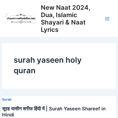
Skip
New Naat 2024,
to
Dua, Islamic
content
Shayari & Naat
Main
Lyrics
Men
surah yaseen holy
quran
Surah
सूरह यासीन शरीफ हिंदी में | Surah Yaseen Shareef in
Hindi