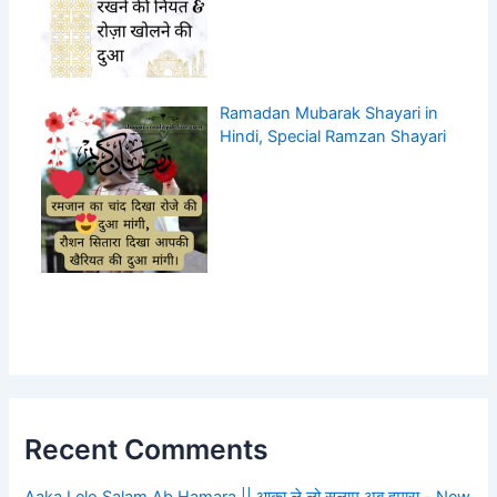
Ramadan Mubarak Shayari in
Hindi, Special Ramzan Shayari
Recent Comments
Aaka Lelo Salam Ab Hamara || आक़ा ले लो सलाम अब हमारा - New