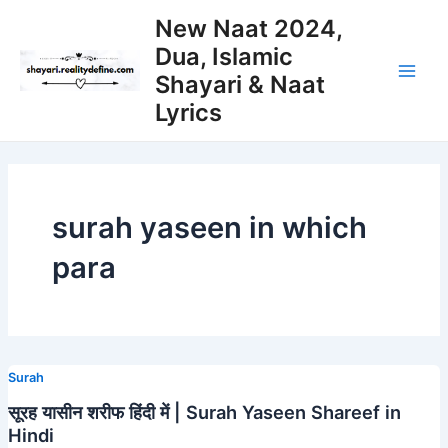
Skip
New Naat 2024,
to
Dua, Islamic
content
Shayari & Naat
Main
Lyrics
Men
surah yaseen in which
para
Surah
सूरह यासीन शरीफ हिंदी में | Surah Yaseen Shareef in
Hindi