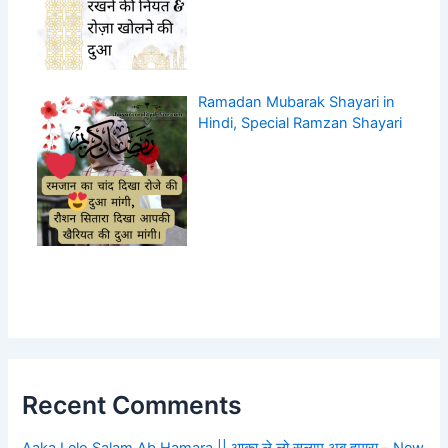
Ramadan Mubarak Shayari in
Hindi, Special Ramzan Shayari
Recent Comments
Aaka Lelo Salam Ab Hamara || आक़ा ले लो सलाम अब हमारा - New