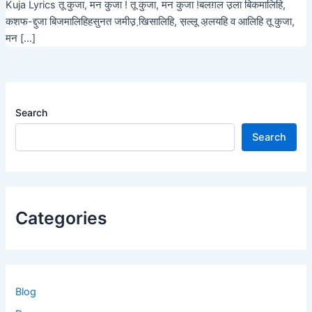
Kuja Lyrics तू कुजा, मन कुजा ! तू कुजा, मन कुजा !बलग़ल उ़ला बिकमालिहि,
कशफ-द्दुजा बिजमालिहिहसुनत जमीउ़ खि़सालिहि, स़ल्लू अ़लयहि व आलिहि तू कुजा,
मन […]
Search
Search
Categories
Blog