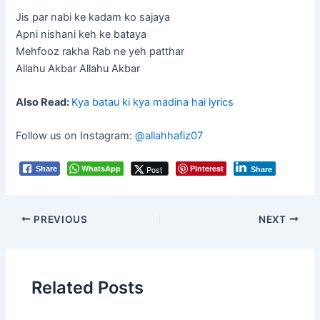
Jis par nabi ke kadam ko sajaya
Apni nishani keh ke bataya
Mehfooz rakha Rab ne yeh patthar
Allahu Akbar Allahu Akbar
Also Read:
Kya batau ki kya madina hai lyrics
Follow us on Instagram:
@allahhafiz07
WhatsApp
Pinterest
Post
Share
Share
Post
PREVIOUS
NEXT
navigation
Related Posts