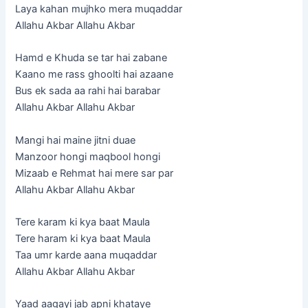
Laya kahan mujhko mera muqaddar
Allahu Akbar Allahu Akbar
Hamd e Khuda se tar hai zabane
Kaano me rass ghoolti hai azaane
Bus ek sada aa rahi hai barabar
Allahu Akbar Allahu Akbar
Mangi hai maine jitni duae
Manzoor hongi maqbool hongi
Mizaab e Rehmat hai mere sar par
Allahu Akbar Allahu Akbar
Tere karam ki kya baat Maula
Tere haram ki kya baat Maula
Taa umr karde aana muqaddar
Allahu Akbar Allahu Akbar
Yaad aagayi jab apni khataye