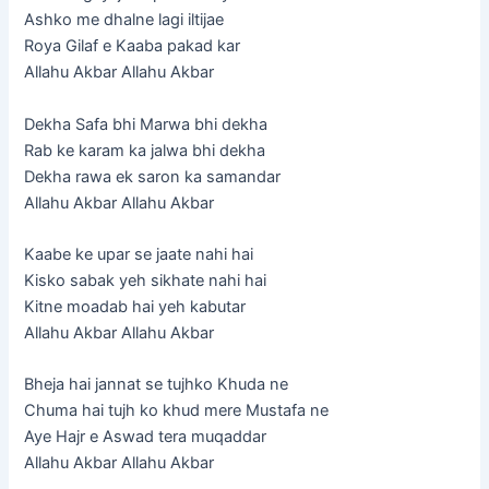
Ashko me dhalne lagi iltijae
Roya Gilaf e Kaaba pakad kar
Allahu Akbar Allahu Akbar
Dekha Safa bhi Marwa bhi dekha
Rab ke karam ka jalwa bhi dekha
Dekha rawa ek saron ka samandar
Allahu Akbar Allahu Akbar
Kaabe ke upar se jaate nahi hai
Kisko sabak yeh sikhate nahi hai
Kitne moadab hai yeh kabutar
Allahu Akbar Allahu Akbar
Bheja hai jannat se tujhko Khuda ne
Chuma hai tujh ko khud mere Mustafa ne
Aye Hajr e Aswad tera muqaddar
Allahu Akbar Allahu Akbar