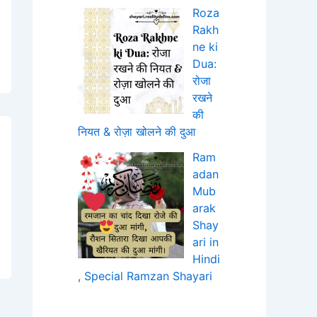
Roza
Rakh
ne ki
Dua:
रोजा
रखने
की
नियत & रोज़ा खोलने की दुआ
Ram
adan
Mub
arak
Shay
ari in
Hindi
, Special Ramzan Shayari