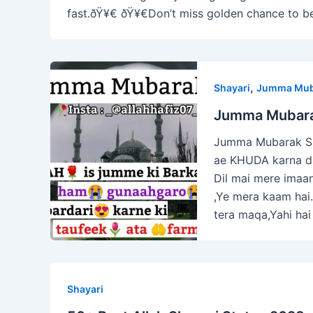
fast.ðŸ¥€ ðŸ¥€Don’t miss golden chance to 
,
Shayari
Jumma Mub
Jumma Mubarak
Jumma Mubarak Sha
ae KHUDA karna d
Dil mai mere imaa
,Ye mera kaam hai.
tera maqa,Yahi hai
Shayari