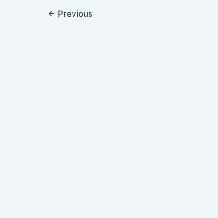
Post
←
Previous
pagination