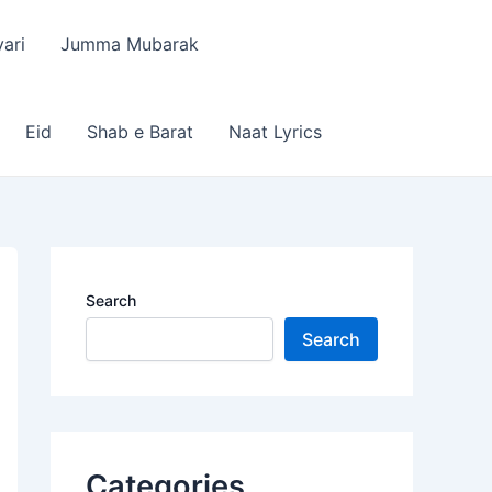
ari
Jumma Mubarak
Eid
Shab e Barat
Naat Lyrics
Search
Search
Categories