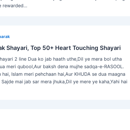
be rewarded…
arak
 Shayari, Top 50+ Heart Touching Shayari
yari 2 line Dua ko jab haath uthe,Dil ye mera bol utha
ua meri qubool,Aur baksh dena mujhe sadqa-e-RASOOL.
n hai, Islam meri pehchaan hai,Aur KHUDA se dua maagna
 Sajde mai jab sar mera jhuka,Dil ye mere ye kaha,Yahi hai