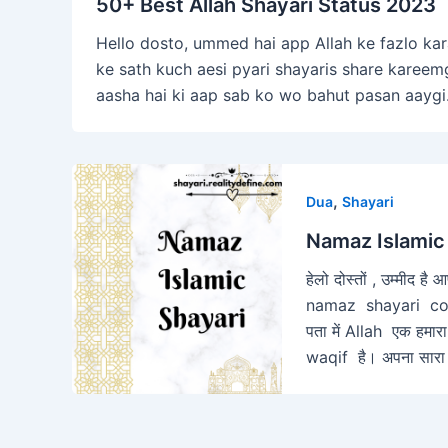
50+ Best Allah Shayari Status 2023
Hello dosto, ummed hai app Allah ke fazlo kar
ke sath kuch aesi pyari shayaris share kareemg
aasha hai ki aap sab ko wo bahut pasan aaygi….
,
Dua
Shayari
Namaz Islamic 
हेलो दोस्तों , उम्मीद ह
namaz shayari colle
पता में Allah एक हमार
waqif है। अपना सारा