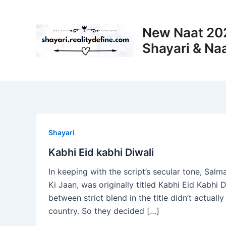
Skip
to
New Naat 202
content
Shayari & Naa
Shayari
Kabhi Eid kabhi Diwali
In keeping with the script’s secular tone, Sal
Ki Jaan, was originally titled Kabhi Eid Kabhi 
between strict blend in the title didn’t actuall
country. So they decided […]