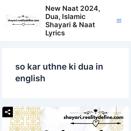
Skip
New Naat 2024,
to
Dua, Islamic
content
Shayari & Naat
Main
Lyrics
Men
so kar uthne ki dua in
english