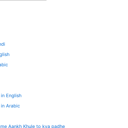
ndi
glish
rabic
in English
 in Arabic
t me Aankh Khule to kya padhe