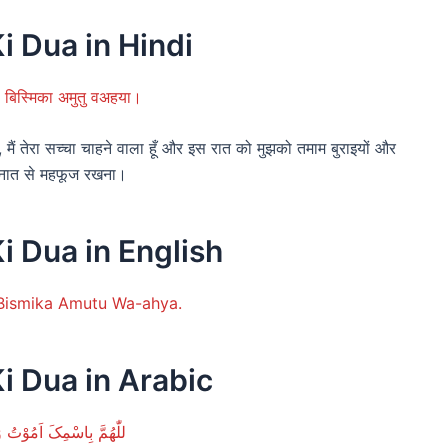
i Dua in Hindi
ा बिस्मिका अमुतु वअहया।
 मैं तेरा सच्चा चाहने वाला हूँ और इस रात को मुझको तमाम बुराइयों और
नात से महफूज रखना।
i Dua in English
Bismika Amutu Wa-ahya.
Ki Dua in Arabic
للّٰھُمَّ بِاسْمِکَ اَمُوْتُ و