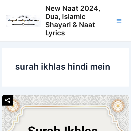
Skip
New Naat 2024,
to
Dua, Islamic
content
Shayari & Naat
Main
Lyrics
Men
surah ikhlas hindi mein