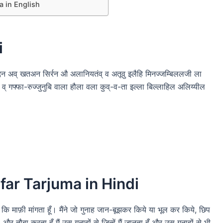
 in English
i
मदन अव् खतअन सिर्रन औ अलानियतंव् व अतूवु इलैहि मिनज्जम्बिललजी ला
व् गफ्फा-रुज्जुनुबि वाला हौला वला कुव्-व-ता इल्ला बिल्लाहिल अलिय्यील
ar Tarjuma in Hindi
कि माफ़ी मांगता हूँ। मैंने जो गुनाह जान-बूझकर किये या भूल कर किये, छिप
और तौबा करता हूँ मैं उस गुनाहों से जिन्हें मैं जानता हूँ और उस गुनाहों से भी