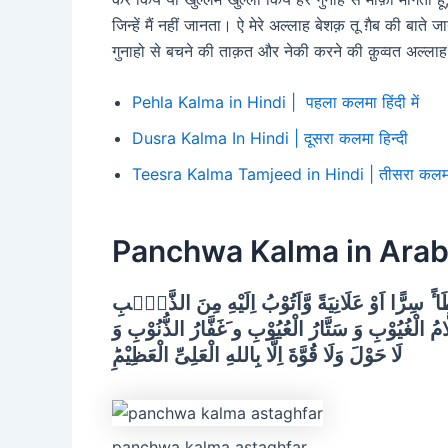
जिन्हें मैं नहीं जानता। ऐ मेरे अल्लाह बेशक़ तू ग़ैब की बात
गुनाहो से बचने की ताक़त और नेकी करने की क़ुव्वत अल्लाह 
Pehla Kalma in Hindi | पहला कलमा हिंदी में
Dusra Kalma In Hindi | दूसरा कलमा हिन्दी
Teesra Kalma Tamjeed in Hindi | तीसरा कलमा तमज
Panchwa Kalma in Arab
ًٔ سِرًّا اَوْ عَلَانِيَةً وَّاَتُوْبُ اِلَيْهِ مِنَ الذَّنْۢبِ
مُ الْغُيُوْبِ وَ سَتَّارُ الْعُيُوْبِ و َغَفَّارُ الذُّنُوْبِ وَ
لَا حَوْلَ وَلَا قُوَّةَ اِلَّا بِاللهِ الْعَلِىِّ الْعَظِيْمِؕ
panchwa kalma astaghfar