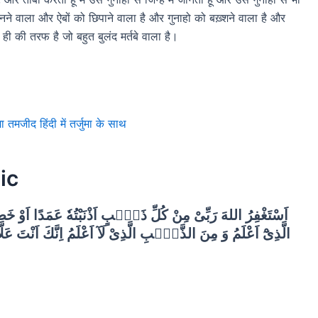
े जानने वाला और ऐबों को छिपाने वाला है और गुनाहो को बख़्शने वाला है और
ही की तरफ है जो बहुत बुलंद मर्तबे वाला है।
ीद हिंदी में तर्जुमा के साथ
ic
اَسْتَغْفِرُ اللهَ رَبِّىْ مِنْ كُلِّ ذَنْۢبٍ اَذْنَبْتُهٗ عَمَدًا اَوْ خَطَا 
الَّذِیْٓ اَعْلَمُ وَ مِنَ الذَّنْۢبِ الَّذِىْ لَآ اَعْلَمُ اِنَّكَ اَنْتَ عَلَّا