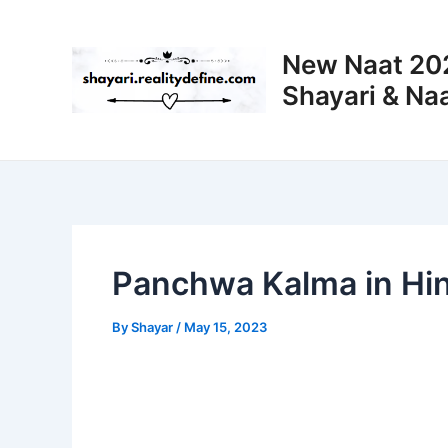
Skip
to
New Naat 202
content
Shayari & Naa
Panchwa Kalma in Hindi – प
By
Shayar
/
May 15, 2023