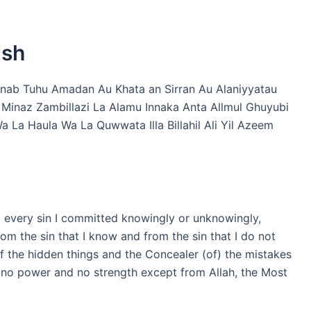
ish
Ajanab Tuhu Amadan Au Khata an Sirran Au Alaniyyatau
 Minaz Zambillazi La Alamu Innaka Anta Allmul Ghuyubi
 La Haula Wa La Quwwata Illa Billahil Ali Yil Azeem
m every sin I committed knowingly or unknowingly,
rom the sin that I know and from the sin that I do not
f the hidden things and the Concealer (of) the mistakes
s) no power and no strength except from Allah, the Most