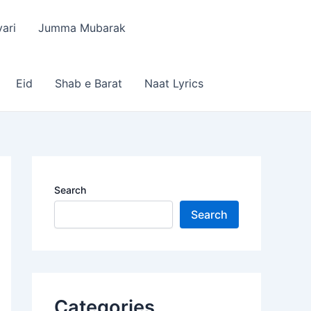
ari
Jumma Mubarak
Eid
Shab e Barat
Naat Lyrics
Search
Search
Categories