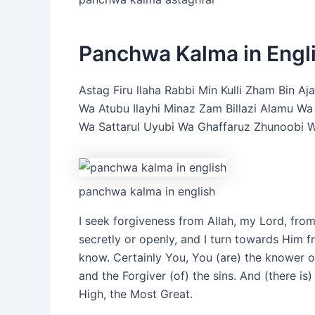
Panchwa Kalma in Engl
Astag Firu llaha Rabbi Min Kulli Zham Bin 
Wa Atubu Ilayhi Minaz Zam Billazi Alamu Wa
Wa Sattarul Uyubi Wa Ghaffaruz Zhunoobi Wa
panchwa kalma in english
I seek forgiveness from Allah, my Lord, fro
secretly or openly, and I turn towards Him f
know. Certainly You, You (are) the knower o
and the Forgiver (of) the sins. And (there i
High, the Most Great.